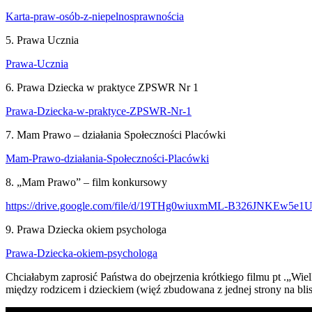
Karta-praw-osób-z-niepelnosprawnościa
5. Prawa Ucznia
Prawa-Ucznia
6. Prawa Dziecka w praktyce ZPSWR Nr 1
Prawa-Dziecka-w-praktyce-ZPSWR-Nr-1
7. Mam Prawo – działania Społeczności Placówki
Mam-Prawo-działania-Społeczności-Placówki
8. „Mam Prawo” – film konkursowy
https://drive.google.com/file/d/19THg0wiuxmML-B326JNKEw5e1
9. Prawa Dziecka okiem psychologa
Prawa-Dziecka-okiem-psychologa
Chciałabym zaprosić Państwa do obejrzenia krótkiego filmu pt .„Wi
między rodzicem i dzieckiem (więź zbudowana z jednej strony na blis