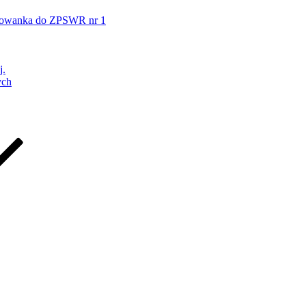
ychowanka do ZPSWR nr 1
j.
ych