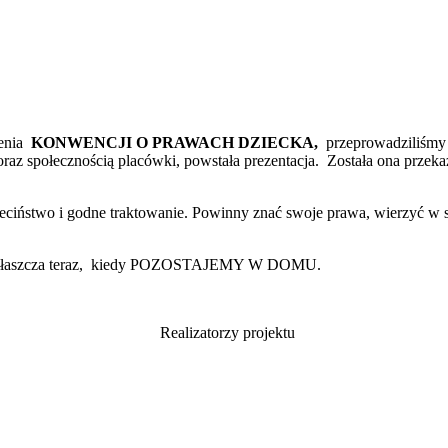
lenia
KONWENCJI O PRAWACH DZIECKA,
przeprowadziliśmy n
oraz społecznością placówki, powstała prezentacja. Została ona przek
stwo i godne traktowanie. Powinny znać swoje prawa, wierzyć w si
zwłaszcza teraz, kiedy POZOSTAJEMY W DOMU.
 projektu