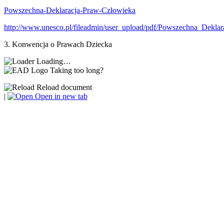
Powszechna-Deklaracja-Praw-Człowieka
http://www.unesco.pl/fileadmin/user_upload/pdf/Powszechna_Dekla
3. Konwencja o Prawach Dziecka
Loading…
Taking too long?
Reload document
|
Open in new tab