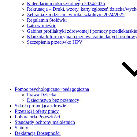
Kalendarium roku szkolnego 2024/2025
Rekrutacja – Druki, wzory, karty zgłoszeń dziecka/w
Zebrania z rodzicami w roku szkolnym 2024/2025
Regulamin Stołówki
Lato w mieście
Gabinet profilaktyki zdrowotnej i pomocy przedlekarskie
Klauzula Informacyjna o przetwarzaniu danych osobow
Szczepienia przeciwko HPV
Pomoc psychologiczno -pedagogiczna
Prawa Dziecka
Dzieciństwo bez przemocy
Szkoła promująca zdrowie
Przetargi i oferty pracy
Laboratoria Przyszłości
Standardy ochrony małoletnich
Statuty
Deklaracja Dostępności