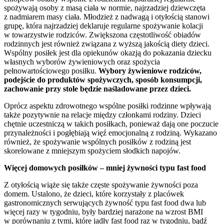
spożywają osoby z masą ciała w normie, najrzadziej dziewczęta
z nadmiarem masy ciała. Młodzież z nadwagą i otyłością stanowi
grupę, która najrzadziej deklaruje regularne spożywanie kolacji
w towarzystwie rodziców. Zwiększona częstotliwość obiadów
rodzinnych jest również związana z wyższą jakością diety dzieci.
Wspólny posiłek jest dla opiekunów okazją do pokazania dziecku
własnych wyborów żywieniowych oraz spożycia
pełnowartościowego posiłku.
Wybory
ż
ywieniowe rodziców,
podejście do produktów spo
ż
ywczych, sposób konsumpcji,
zachowanie przy stole b
ę
dzie naśladowane przez dzieci.
Oprócz aspektu zdrowotnego wspólne posiłki rodzinne wpływają
także pozytywnie na relacje między członkami rodziny. Dzieci
chętnie uczestniczą w takich posiłkach, ponieważ dają one poczucie
przynależności i pogłębiają więź emocjonalną z rodziną. Wykazano
również, że spożywanie wspólnych posiłków z rodziną jest
skorelowane z mniejszym spożyciem słodkich napojów.
Wi
ę
cej domowych posi
ł
ków – mniej
ż
ywności typu fast food
Z otyłością wiąże się także częste spożywanie żywności poza
domem. Ustalono, że dzieci, które korzystały z placówek
gastronomicznych serwujących żywność typu fast food dwa lub
więcej razy w tygodniu, były bardziej narażone na wzrost BMI
w porównaniu z tymi, które jadły fast food raz w tygodniu, bądź