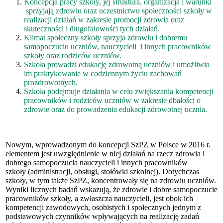
Koncepcja pracy szkoły, jej struktura, organizacja i warunki
sprzyjają zdrowiu oraz uczestnictwu społeczności szkoły w
realizacji działań w zakresie promocji zdrowia oraz
skuteczności i długofalowości tych działań.
Klimat społeczny szkoły sprzyja zdrowiu i dobremu
samopoczuciu uczniów, nauczycieli i innych pracowników
szkoły oraz rodziców uczniów.
Szkoła prowadzi edukację zdrowotną uczniów i umożliwia
im praktykowanie w codziennym życiu zachowań
prozdrowotnych.
Szkoła podejmuje działania w celu zwiększania kompetencji
pracowników i rodziców uczniów w zakresie dbałości o
zdrowie oraz do prowadzenia edukacji zdrowotnej ucznia.
Nowym, wprowadzonym do koncepcji SzPZ w Polsce w 2016 r.
elementem jest uwzględnienie w niej dzia­łań na rzecz zdrowia i
dobrego samopoczucia nauczycieli i innych pracowników
szkoły
(administracji, obsługi, stołówki szkolnej). Dotychczas
szkoły, w tym także SzPZ, koncentrowały się na zdrowiu uczniów.
Wyniki licznych badań wskazują, że zdrowie i dobre samopoczucie
pracowników szkoły, a zwłaszcza nauczy­cieli, jest obok ich
kompetencji zawodowych, osobistych i społecznych jednym z
podstawowych czynników wpływających na realizację zadań