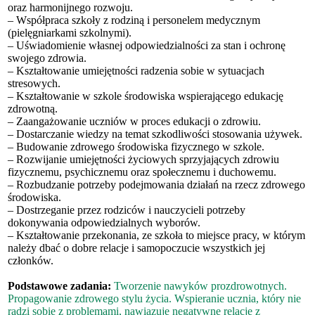
oraz harmonijnego rozwoju.
– Współpraca szkoły z rodziną i personelem medycznym
(pielęgniarkami szkolnymi).
– Uświadomienie własnej odpowiedzialności za stan i ochronę
swojego zdrowia.
– Kształtowanie umiejętności radzenia sobie w sytuacjach
stresowych.
– Kształtowanie w szkole środowiska wspierającego edukację
zdrowotną.
– Zaangażowanie uczniów w proces edukacji o zdrowiu.
– Dostarczanie wiedzy na temat szkodliwości stosowania używek.
– Budowanie zdrowego środowiska fizycznego w szkole.
– Rozwijanie umiejętności życiowych sprzyjających zdrowiu
fizycznemu, psychicznemu oraz społecznemu i duchowemu.
– Rozbudzanie potrzeby podejmowania działań na rzecz zdrowego
środowiska.
– Dostrzeganie przez rodziców i nauczycieli potrzeby
dokonywania odpowiedzialnych wyborów.
– Kształtowanie przekonania, ze szkoła to miejsce pracy, w którym
należy dbać o dobre relacje i samopoczucie wszystkich jej
członków.
Podstawowe zadania:
Tworzenie nawyków prozdrowotnych.
Propagowanie zdrowego stylu życia. Wspieranie ucznia, który nie
radzi sobie z problemami, nawiązuje negatywne relacje z