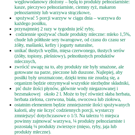
węglowodanowy złożony – będą to produkty pełnoziarniste:
kasze, pieczywo pełnoziarniste, ciemny ryż, makaron
pełnoziarnisty lub warzywa strączkowe,
spożywać 5 porcji warzyw w ciągu dnia – warzywa do
każdego posiłku,
przynajmniej 2 razy w tygodniu jeść ryby,
codziennie spożywać chude produkty mleczne: mleko 1,5%,
chude lub półtłuste sery twarogowe, od czasu do czasu ser
żółty, maślanki, kefiry i jogurty naturalne,
unikać tłustych wędlin, mięsa czerwonego, tłustych serów
(żółty, topiony, pleśniowy), pełnotłustych produktów
mlecznych,
zwrócić uwagę na to, aby produkty nie były smażone, ale
gotowane na parze, pieczone lub duszone. Najlepiej, aby
posiłki były urozmaicone, dzięki temu nie znudzą się, a
organizm będzie otrzymywał wszystkie niezbędne składniki,
pić duże ilości płynów, głównie wody niegazowanej i
bezsmakowej około 2 l. Może to być również słaba herbata,
herbata zielona, czerwona, biała, owocowa lub ziołowa,
ostatnim elementem będzie zmniejszenie ilości spożywanych
kalorii, aby nie liczyć codziennych porcji, wystarczy
zmniejszyć dotychczasowe o 1/3. Na talerzu ½ miejsca
powinny zajmować warzywa, ¼ produkty pełnoziarniste i
pozostałą ¼ produkty zwierzęce (mięso, ryby, jaja lub
produkty mleczne).