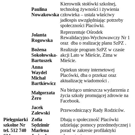
Kierownik stołówki szkolnej,
Paulina
technolog żywności i żywienia
Nowakowska
człowieka – ustala właściwy
jadłospis uwzględniając potrzeby
społeczności Placówki.
Reprezentuje Ośrodek
Jolanta
Rewalidacyjno-Wychowawczy Nr 1
Rogowska
oraz dba o realizację planu SzPZ .
Bożena
Realizuje program SzPZ w czasie
Sokołowska-
akcji Lato w Mieście, Zima w
Bartuszek
Mieście.
Anna
Opiekun strony internetowej
Waydel
Placówki, dba o przekaz oraz
Michał
aktualizację wiadomości .
Bartkiewicz
Na bieżąco umieszcza wydarzenia z
Małgorzata
życia szkoły promującej zdrowie na
Żero
Facebook.
Jacek
Przewodniczący Rady Rodziców.
Zalewski
Pielęgniarki
Zofia
Dbają o społeczność Placówki
szkolne
Nr
Sędzimir
udzielając pomocy przedmedycznej i
tel. 512 740
Marlena
porad w zakresie profilaktyki