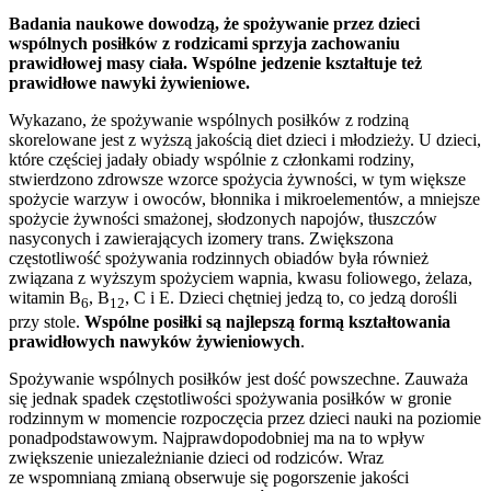
Badania naukowe dowodzą, że spożywanie przez dzieci
wspólnych posiłków z rodzicami sprzyja zachowaniu
prawidłowej masy ciała. Wspólne jedzenie kształtuje też
prawidłowe nawyki żywieniowe.
Wykazano, że spożywanie wspólnych posiłków z rodziną
skorelowane jest z wyższą jakością diet dzieci i młodzieży. U dzieci,
które częściej jadały obiady wspólnie z członkami rodziny,
stwierdzono zdrowsze wzorce spożycia żywności, w tym większe
spożycie warzyw i owoców, błonnika i mikroelementów, a mniejsze
spożycie żywności smażonej, słodzonych napojów, tłuszczów
nasyconych i zawierających izomery trans. Zwiększona
częstotliwość spożywania rodzinnych obiadów była również
związana z wyższym spożyciem wapnia, kwasu foliowego, żelaza,
witamin B
, B
, C i E. Dzieci chętniej jedzą to, co jedzą dorośli
6
12
przy stole.
Wspólne posi
ł
ki są najlepszą formą kszta
ł
towania
prawid
ł
owych nawyków
ż
ywieniowych
.
Spożywanie wspólnych posiłków jest dość powszechne. Zauważa
się jednak spadek częstotliwości spożywania posiłków w gronie
rodzinnym w momencie rozpoczęcia przez dzieci nauki na poziomie
ponadpodstawowym. Najprawdopodobniej ma na to wpływ
zwiększenie uniezależnianie dzieci od rodziców. Wraz
ze wspomnianą zmianą obserwuje się pogorszenie jakości