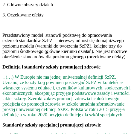
2. Główne obszary działań.
3. Oczekiwane efekty.
Przedstawiony model stanowił podstawę do opracowania
czterech
standardów SzPZ – pierw­szy odnosi się do najniższego
poziomu modelu (warunki do tworzenia SzPZ), kolejne trzy do
poziomu środkowego (główne kierunki działań). Nie jest możliwe
określenie standardów dla poziomu górnego (oczekiwane efekty).
Definicja i standardy szkoły promującej zdrowie
„ (…) W Europie nie ma jednej uniwersalnej definicji SzPZ.
Uznano, że każdy kraj powinien postrzegać SzPZ w kontekście
własnego systemu edukacji, czynników kulturowych, społecznych i
ekonomicznych, akcep­tując przyjęte podstawowe zasady i wartości
takiej szkoły. Szeroki zakres promocji zdrowia i całościowe­go
podejścia do promocji zdrowia w szkole utrudnia sformułowanie
prostej uniwersalnej definicji SzPZ. Polska w roku 2015 przyjęła
definicję a w roku 2020 przyjęto definicję dla szkół specjalnych.
Standardy szkoły specjalnej promującej zdrowie