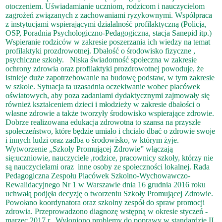
otoczeniem. Uświadamianie uczniom, rodzicom i nauczycielom
zagrożeń związanych z zachowaniami ryzykownymi. Współpraca
z instytucjami wspierającymi działalność profilaktyczną (Policja,
OSP, Poradnia Psychologiczno-Pedagogiczna, stacja Sanepid itp.)
Wspieranie rodziców w zakresie poszerzania ich wiedzy na temat
profilaktyki prozdrowotnej. Dbałość o środowisko fizyczne ,
psychiczne szkoły. Niska świadomość społeczna w zakresie
ochrony zdrowia oraz profilaktyki prozdrowotnej powoduje, że
istnieje duże zapotrzebowanie na budowę podstaw, w tym zakresie
w szkole. Sytuacja ta uzasadnia oczekiwanie wobec placówek
oświatowych, aby poza zadaniami dydaktycznymi zajmowały się
również kształceniem dzieci i młodzieży w zakresie dbałości o
własne zdrowie a także tworzyły środowisko wspierające zdrowie.
Dobrze realizowana edukacja zdrowotna to szansa na przyszłe
społeczeństwo, które będzie umiało i chciało dbać o zdrowie swoje
i innych ludzi oraz zadba o środowisko, w którym żyje.
Wytworzenie „Szkoły Promującej Zdrowie” włączają
się:uczniowie, nauczyciele ,rodzice, pracownicy szkoły, którzy nie
są nauczycielami oraz inne osoby ze społeczności lokalnej. Rada
Pedagogiczna Zespołu Placówek Szkolno-Wychowawczo-
Rewalidacyjnego Nr 1 w Warszawie dnia 16 grudnia 2016 roku
uchwałą podjęła decyzję o tworzeniu Szkoły Promującej Zdrowie.
Powołano koordynatora oraz szkolny zespół do spraw promocji
zdrowia. Przeprowadzono diagnozę wstępną w okresie styczeń -
marzec 2017 r. Wyłoniono problemy do poprawy w standardzie II