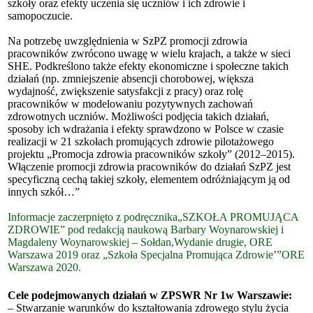
szkoły oraz efekty uczenia się uczniów i ich zdrowie i
samopoczucie.
Na potrzebę uwzględnienia w SzPZ promocji zdrowia
pracowników zwrócono uwagę w wielu krajach, a także w sieci
SHE. Podkreślono także efekty ekonomiczne i społeczne takich
działań (np. zmniejszenie absencji chorobowej, większa
wydajność, zwiększenie satysfakcji z pracy) oraz rolę
pracowników w modelowaniu pozytywnych zachowań
zdrowotnych uczniów. Możliwości podjęcia takich działań,
sposoby ich wdrażania i efekty sprawdzono w Polsce w czasie
realizacji w 21 szkołach promujących zdrowie pilotażowego
projek­tu „Promocja zdrowia pracowników szkoły” (2012–2015).
Włączenie promocji zdrowia pracowników do działań SzPZ jest
specyficzną cechą takiej szkoły, elementem odróżniającym ją od
innych szkół…”
Informacje zaczerpnięto z podręcznika„SZKOŁA PROMUJĄCA
ZDROWIE” pod redakcją naukową Barbary Woynarowskiej i
Magdaleny Woynarowskiej – Sołdan,Wydanie drugie, ORE
Warszawa 2019 oraz „Szkoła Specjalna Promująca Zdrowie’”ORE
Warszawa 2020.
Cele podejmowanych działań w ZPSWR Nr 1w Warszawie:
– Stwarzanie warunków do kształtowania zdrowego stylu życia