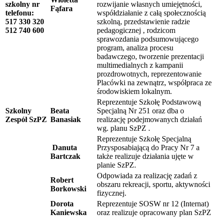
szkolny nr
rozwijanie własnych umiejętności,
Fąfara
telefonu:
współdziałanie z całą społecznością
517 330 320
szkolną, przedstawienie radzie
512 740 600
pedagogicznej , rodzicom
sprawozdania podsumowującego
program, analiza procesu
badawczego, tworzenie prezentacji
multimedialnych z kampanii
prozdrowotnych, reprezentowanie
Placówki na zewnątrz, współpraca ze
środowiskiem lokalnym.
Reprezentuje Szkołę Podstawową
Szkolny
Beata
Specjalną Nr 251 oraz dba o
Zespół SzPZ
Banasiak
realizację podejmowanych działań
wg. planu SzPZ .
Reprezentuje Szkołę Specjalną
Danuta
Przysposabiającą do Pracy Nr 7 a
Bartczak
także realizuje działania ujęte w
planie SzPZ.
Odpowiada za realizację zadań z
Robert
obszaru rekreacji, sportu, aktywności
Borkowski
fizycznej.
Dorota
Reprezentuje SOSW nr 12 (Internat)
Kaniewska
oraz realizuje opracowany plan SzPZ