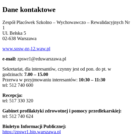
Dane kontaktowe
Zespół Placówek Szkolno – Wychowawczo – Rewalidacyjnych Nr
1
Ul. Bełska 5
02-638 Warszawa
www.sosw-nr-12.waw.pl
e-mail:
zpswr1@eduwarszawa.pl
Sekretariat, dla interesantów, czynny jest od pon. do pt. w
godzinach:
7.00 – 15.00
Przerwa w przyjmowaniu interesantów:
10:30 – 11:30
tel: 512 740 600
Recepcja:
tel: 517 330 320
Gabinet profilaktyki zdrowotnej i pomocy przedlekarskiej:
tel: 512 740 624
Biuletyn Informacji Publicznej:
https://zpswr1.bip.warszawa.pl