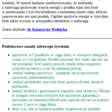
rzadziej. W innym badaniu zaobserwowano, że nastolatki
z nadwagą spożywały więcej energii z posiłku typu fast food
w porównaniu z ich rówieśnikami o normalnej masie ciała, którym
zaserwowano ten sam posiłek. Ogólne spożycie energii w tym dniu
było także wyższe w przypadku młodzieży z nadwagą.
Autor artykułu:
dr Katarzyna Wolnicka
————————————————————————————
Podstawowe zasady zdrowego żywienia
spożywać 4-5 posiłków w ciągu dnia, w równych odstępach
czasu, co 3-4 godziny. Posiłki powinny być małe, tak aby się
nie przejadać. Jeść należy powoli, dzięki temu organizm
szybciej się nasyci, a zje się mniejszą porcję,
unikać białego pieczywa – zastępuje się je pieczywem
razowym, pełnoziarnistym,
unikać produktów typu fast food, gotowych dań, słonych
przekąsek,
unikać słodkich i gazowanych napojów oraz słodyczy. Można
je zastąpić owocem świeżym lub suszonym, galaretką z
owocami czy batonem Muesli (nie częściej niż raz na tydzień,
owoce 2 razy w ciągu dnia),
dbać o to, aby w każdym posiłku znajdował się produkt