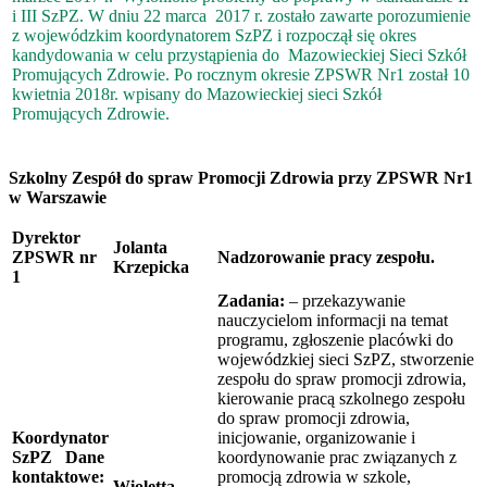
i III SzPZ. W dniu 22 marca 2017 r. zostało zawarte porozumienie
z wojewódzkim koordynatorem SzPZ i rozpoczął się okres
kandydowania w celu przystąpienia do Mazowieckiej Sieci Szkół
Promujących Zdrowie. Po rocznym okresie ZPSWR Nr1 został 10
kwietnia 2018r. wpisany do Mazowieckiej sieci Szkół
Promujących Zdrowie.
Szkolny Zespół do spraw Promocji Zdrowia przy ZPSWR Nr1
w Warszawie
Dyrektor
Jolanta
ZPSWR nr
Nadzorowanie pracy zespołu.
Krzepicka
1
Zadania:
– przekazywanie
nauczycielom informacji na temat
programu, zgłoszenie placówki do
wojewódzkiej sieci SzPZ, stworzenie
zespołu do spraw promocji zdrowia,
kierowanie pracą szkolnego zespołu
do spraw promocji zdrowia,
Koordynator
inicjowanie, organizowanie i
SzPZ
Dane
koordynowanie prac związanych z
kontaktowe:
promocją zdrowia w szkole,
Wioletta