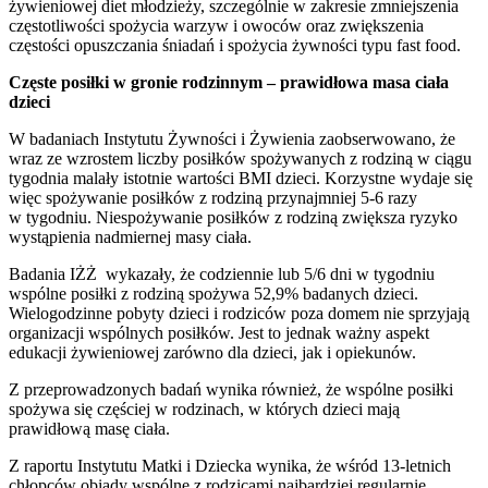
żywieniowej diet młodzieży, szczególnie w zakresie zmniejszenia
częstotliwości spożycia warzyw i owoców oraz zwiększenia
częstości opuszczania śniadań i spożycia żywności typu fast food.
Cz
ę
ste posi
ł
ki w gronie rodzinnym – prawid
ł
owa masa cia
ł
a
dzieci
W badaniach Instytutu Żywności i Żywienia zaobserwowano, że
wraz ze wzrostem liczby posiłków spożywanych z rodziną w ciągu
tygodnia malały istotnie wartości BMI dzieci. Korzystne wydaje się
więc spożywanie posiłków z rodziną przynajmniej 5-6 razy
w tygodniu. Niespożywanie posiłków z rodziną zwiększa ryzyko
wystąpienia nadmiernej masy ciała.
Badania IŻŻ wykazały, że codziennie lub 5/6 dni w tygodniu
wspólne posiłki z rodziną spożywa 52,9% badanych dzieci.
Wielogodzinne pobyty dzieci i rodziców poza domem nie sprzyjają
organizacji wspólnych posiłków. Jest to jednak ważny aspekt
edukacji żywieniowej zarówno dla dzieci, jak i opiekunów.
Z przeprowadzonych badań wynika również, że wspólne posiłki
spożywa się częściej w rodzinach, w których dzieci mają
prawidłową masę ciała.
Z raportu Instytutu Matki i Dziecka wynika, że wśród 13-letnich
chłopców obiady wspólne z rodzicami najbardziej regularnie